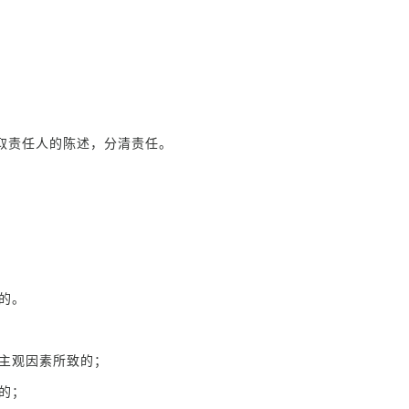
取责任人的陈述，分清责任。
。
的。
主观因素所致的；
的；