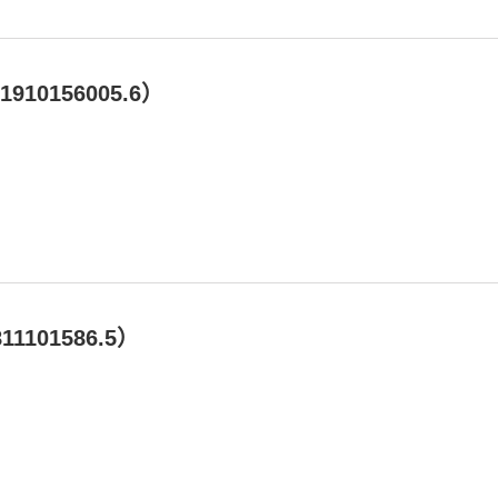
0156005.6）
101586.5）