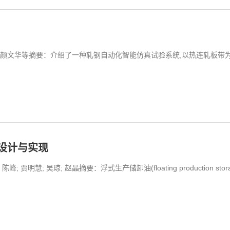
超; 颜文华等摘要：介绍了一种轧钢自动化智能仿真试验系统,以热连轧板带
设计与实现
; 赵晶摘要：浮式生产储卸油(floating production storage and 